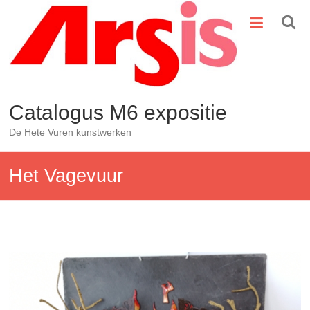
Ga
naar
de
inhoud
Catalogus M6 expositie
De Hete Vuren kunstwerken
Het Vagevuur