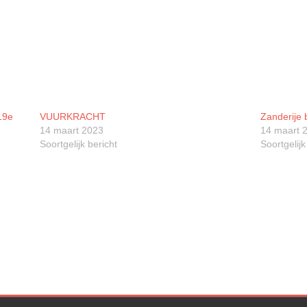
19e
VUURKRACHT
Zanderije 
14 maart 2023
14 maart 
Soortgelijk bericht
Soortgelijk