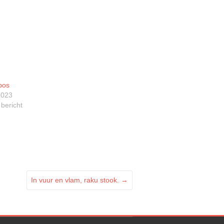
bos
2023
 bericht
In vuur en vlam, raku stook.
→