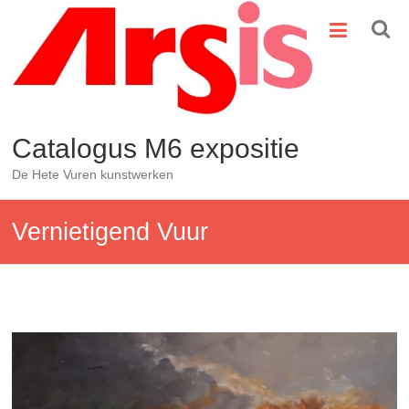
Ga
naar
de
inhoud
Catalogus M6 expositie
De Hete Vuren kunstwerken
Vernietigend Vuur