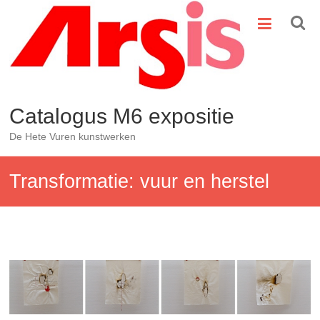
Ga
naar
de
inhoud
Catalogus M6 expositie
De Hete Vuren kunstwerken
Transformatie: vuur en herstel