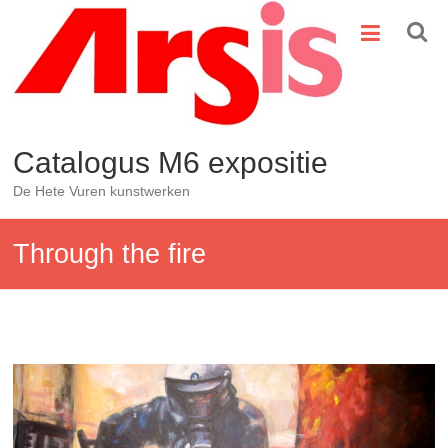
Ga
naar
de
inhoud
Catalogus M6 expositie
De Hete Vuren kunstwerken
Through the fire