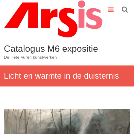
Ga
naar
de
inhoud
Catalogus M6 expositie
De Hete Vuren kunstwerken
Licht en warmte in de duisternis