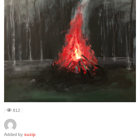
|
812
|
Added by
suzip