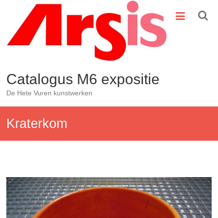
Ga
naar
de
inhoud
Catalogus M6 expositie
De Hete Vuren kunstwerken
Kraterkom