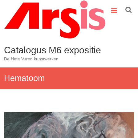
Ga
naar
de
inhoud
Catalogus M6 expositie
De Hete Vuren kunstwerken
Hematoom