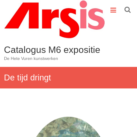
Ga
naar
de
inhoud
Catalogus M6 expositie
De Hete Vuren kunstwerken
De tijd dringt