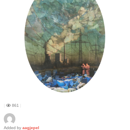
|
861
|
Added by
aagjepel