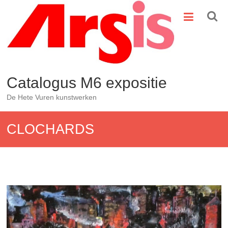
Ga
naar
de
inhoud
Catalogus M6 expositie
De Hete Vuren kunstwerken
CLOCHARDS