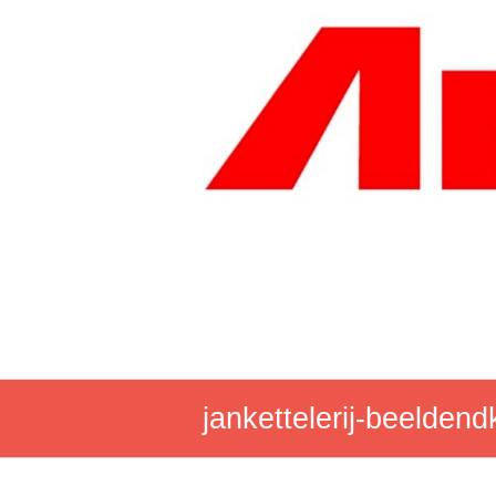
Ga
naar
de
inhoud
jankettelerij-beelden